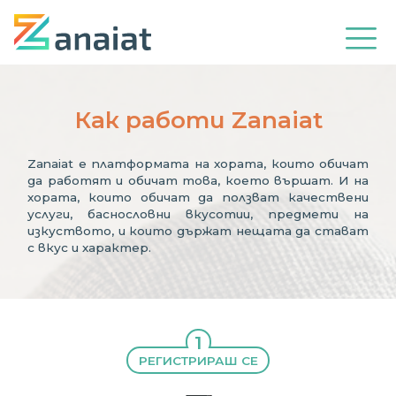
Как работи Zanaiat
Zanaiat е платформата на хората, които обичат
да работят и обичат това, което вършат. И на
хората, които обичат да ползват качествени
услуги, баснословни вкусотии, предмети на
изкуството, и които държат нещата да стават
с вкус и характер.
1
РЕГИСТРИРАШ СЕ